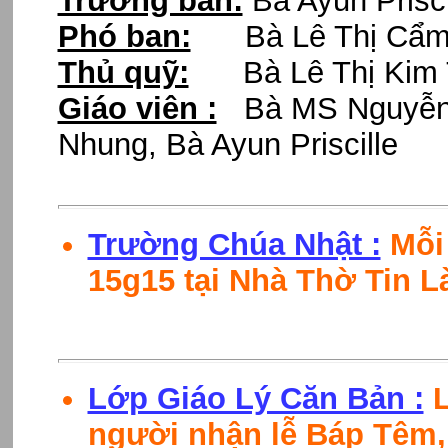
Trưởng ban:
Bà Ayun Prisci
Phó ban:
Bà Lê Thị Cẩm
Thủ quỹ:
Bà Lê Thị Kim 
Giáo viên :
Bà MS Nguyễn 
Nhung, Bà Ayun Priscille
Trường Chúa Nhật :
Mỗi 
15g15 tại Nhà Thờ Tin L
Lớp Giáo Lý Căn Bản :
L
người nhận lễ Báp Têm,