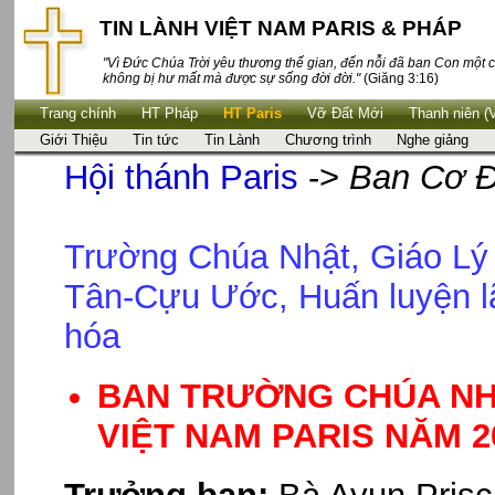
TIN LÀNH VIỆT NAM PARIS & PHÁP
"Vì Đức Chúa Trời yêu thương thế gian, đến nỗi đã ban Con một c
không bị hư mất mà được sự sống đời đời."
(Giăng 3:16)
Trang chính
HT Pháp
HT Paris
Vỡ Đất Mới
Thanh niên (
Giới Thiệu
Tin tức
Tin Lành
Chương trình
Nghe giảng
Hội thánh Paris
->
Ban Cơ Đ
Trường Chúa Nhật, Giáo Lý
Tân-Cựu Ước, Huấn luyện l
hóa
BAN TRƯỜNG CHÚA NH
VIỆT NAM PARIS NĂM 2