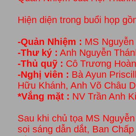
Hiện diện trong buổi họp gồ
-Quản Nhiệm :
MS Nguyễn 
-Thư ký :
Anh Nguyễn Thán
-Thủ quỹ :
Cô Trương Hoà
-Nghị viên :
Bà Ayun Prisci
Hữu Khánh, Anh Võ Châu D
*Vắng mặt :
NV Trần Anh Ki
Sau khi chủ tọa MS Nguyễn
soi sáng dẫn dắt, Ban Chấp