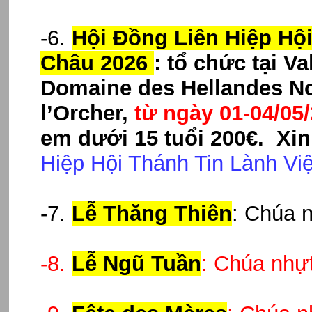
-6.
Hội Đồng Liên Hiệp Hộ
Châu 2026
:
tổ chức tại Va
Domaine des Hellandes No
l’Orcher,
từ ngày 01-04/05
em dưới 15 tuổi 200€. Xi
Hiệp Hội Thánh Tin Lành V
-7.
Lễ Thăng Thiên
: Chúa 
-8.
Lễ Ngũ Tuần
: Chúa nhự