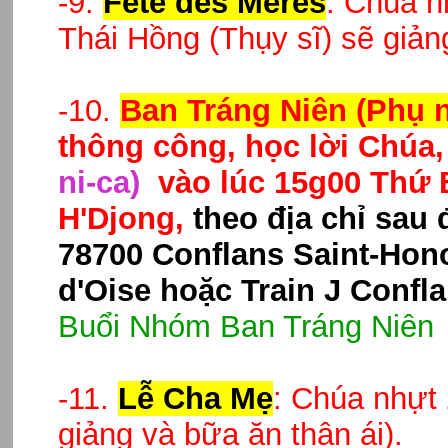
-9.
Fête des Mères
: Chúa n
Thái Hồng (Thụy sĩ) sẽ giản
-10.
Ban Tráng Niên (Phụ 
thông công, học lời Chúa,
ni-ca)
vào
lúc 15g00 Thứ 
H'Djong,
theo địa chỉ sau 
78700 Conflans Saint-Hon
d'Oise hoặc Train J Confl
Buổi Nhóm Ban Tráng Niên
-11.
Lễ Cha Mẹ
: Chúa nhựt 
giảng và bữa ăn thân ái).