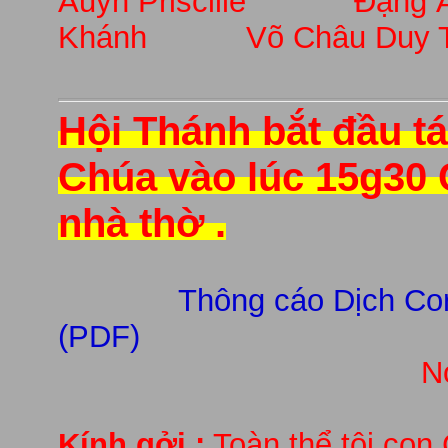
Auyn Priscille Đặn
Khánh Võ Châu Duy 
Hội Thánh bắt đầu t
Chúa vào lúc 15g30 
nhà thờ
.
Thông cáo Dịch Co
(PDF)
N
Kính gởi :
Toàn thể tôi con