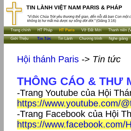
TIN LÀNH VIỆT NAM PARIS & PHÁP
"Vì Đức Chúa Trời yêu thương thế gian, đến nỗi đã ban Con một c
không bị hư mất mà được sự sống đời đời."
(Giăng 3:16)
Trang chính
HT Pháp
HT Paris
Vỡ Đất Mới
Thanh niên (
Giới Thiệu
Tin Tức
Tin Lành
Chương trình
Nghe giảng
Hội thánh Paris
->
Tin tức
THÔNG CÁO & THƯ 
-Trang Youtube của Hội Thá
https://www.youtube.com/@t
-Trang Facebook của Hội Th
https://www.facebook.com/