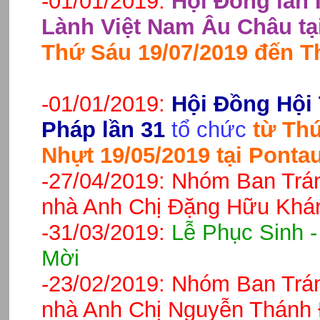
-01/01/2019:
Hội Đồng lần 
Lành Việt Nam Âu Châu tạ
Thứ Sáu 19/07/2019 đến T
-01/01/2019:
Hội Đồng Hội 
Pháp lần 31
tổ chức
từ Th
Nhựt 19/05/2019 tại Ponta
-27/04/2019:
Nhóm Ban Trán
nhà Anh Chị Đặng Hữu Khán
-31/03/2019:
Lễ Phục Sinh 
Mời
-23/02/2019:
Nhóm Ban Trán
nhà Anh Chị Nguyễn Thánh 