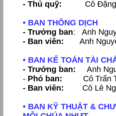
- Thủ quỹ:
Cô Đặng T
• BAN THÔNG DỊCH
- Trưởng ban
: Anh Nguy
- Ban viên:
Anh Nguyễn
• BAN KẾ TOÁN TÀI CH
- Trưởng ban:
Anh Nguy
-
Phó ban:
Cô Trấn Th
-
Ban viên:
Cô Lê Ngọc 
• BAN KỸ THUẬT & CH
MỖI CHÚA NHỰT