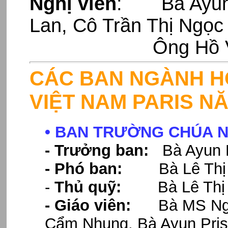
Nghị viên
:
Bà Ayun P
Lan, Cô Trần Thị Ngọc
Ông Hồ Văn 
CÁC BAN NGÀNH HỘ
VIỆT NAM PARIS NĂ
• BAN TRƯỜNG CHÚA 
- Trưởng ban:
Bà Ayun Pr
- Phó ban:
Bà Lê Thị 
-
Thủ quỹ:
Bà Lê Thị 
- Giáo viên:
Bà MS Nguyễ
Cẩm Nhung, Bà Ayun Prisc