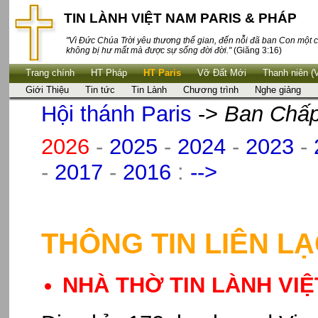
TIN LÀNH VIỆT NAM PARIS & PHÁP
"Vì Đức Chúa Trời yêu thương thế gian, đến nỗi đã ban Con một c
không bị hư mất mà được sự sống đời đời."
(Giăng 3:16)
Trang chính
HT Pháp
HT Paris
Vỡ Đất Mới
Thanh niên (
Giới Thiệu
Tin tức
Tin Lành
Chương trình
Nghe giảng
Hội thánh Paris
->
Ban Chấp
2026
-
2025
-
2024
-
2023
-
-
2017
-
2016
:
-->
THÔNG TIN LIÊN L
NHÀ THỜ TIN LÀNH VIỆ