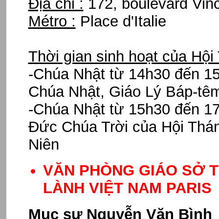
Địa chỉ :
172, boulevard Vinc
Métro :
Place d'Italie
Thời gian sinh hoạt của Hội
-Chúa Nhật từ 14h30 đến 1
Chúa Nhật, Giáo Lý Báp-tê
-Chúa Nhật từ 15h30 đến 1
Đức Chúa Trời của Hội Thán
Niên
VĂN PHÒNG GIÁO SỞ T
LÀNH VIỆT NAM PARIS
Mục sư Nguyễn Văn Bình