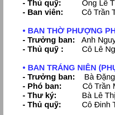
- Thủ quỹ:
Ông Lê Tha
- Ban viên:
Cô Trần Th
• BAN THỜ PHƯỢNG P
- Trưởng ban:
Anh Nguy
- Thủ quỹ :
Cô Lê Ngọ
• BAN TRÁNG NIÊN (PH
- Trưởng ban:
Bà Đặng 
- Phó ban:
Cô Trần M
- Thư ký:
Bà Lê Thị 
- Thủ quỹ:
Cô Đinh Th