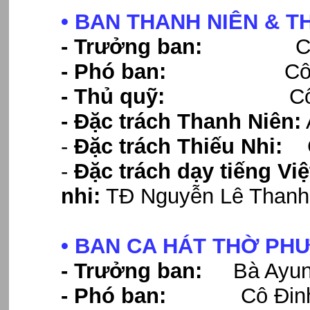
• BAN THANH NIÊN & TH
- Trưởng ban:
Cô Trần
- Phó ban:
Cô Lê Th
- Thủ quỹ:
Cô Nguyễ
-
Đặc trách Thanh Niên
:
-
Đặc trách Thiếu Nhi:
C
-
Đặc trách dạy tiếng Vi
nhi:
TĐ Nguyễn Lê Thanh
• BAN CA HÁT THỜ PH
- Trưởng ban:
Bà Ayun P
- Phó ban:
Cô Đin