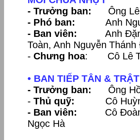
- Trưởng ban:
Ông Lê 
- Phó ban:
Anh Nguyễ
- Ban viên:
Anh Đặng H
Toàn,
Anh Nguyễn Thánh Đ
-
Chưng hoa
: Cô Lê T
• BAN TIẾP TÂN & TRẬ
- Trưởng ban:
Ông Hồ V
-
Thủ quỹ:
Cô Huỳnh 
- Ban viên:
Cô Đoàn Thị
Ngọc Hà