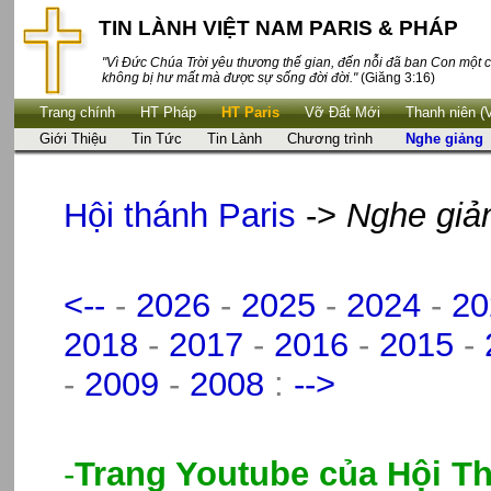
TIN LÀNH VIỆT NAM PARIS & PHÁP
"Vì Đức Chúa Trời yêu thương thế gian, đến nỗi đã ban Con một c
không bị hư mất mà được sự sống đời đời."
(Giăng 3:16)
Trang chính
HT Pháp
HT Paris
Vỡ Đất Mới
Thanh niên (
Giới Thiệu
Tin Tức
Tin Lành
Chương trình
Nghe giảng
Hội thánh Paris
->
Nghe giả
<--
-
2026
-
2025
-
2024
-
20
2018
-
2017
-
2016
-
2015
-
-
2009
-
2008
:
-->
-
Trang Youtube của Hội Th