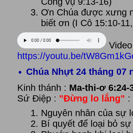
Công vụ 9:13-16)
Ơn Chúa được xưng nh
biết ơn (I Cô 15:10-11,
Video 
https://youtu.be/tW8Gm1k
Chúa Nhựt 24 tháng 07 
Kinh thánh :
Ma-thi-ơ 6:24-
Sứ Điệp :
"Đừng lo lắng"
:
Nguyên nhân của sự l
Bí quyết để loại bỏ sự 