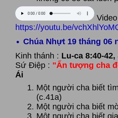
Video 
https://youtu.be/vchXhlYoM
Chúa Nhựt 19 tháng 06 
Kinh thánh :
Lu-ca 8:40-42,
Sứ Điệp :
"Ấn tượng cha để
Ái
Một người cha biết t
(c.41a)
Một người cha biết mờ
Một người cha biết gi