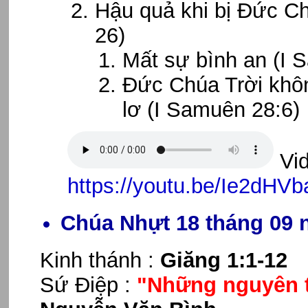
Hậu quả khi bị Đức Ch
26)
Mất sự bình an (I 
Đức Chúa Trời khôn
lơ (I Samuên 28:6)
Vid
https://youtu.be/Ie2dHV
Chúa Nhựt 18 tháng 09 
Kinh thánh :
Giăng 1:1-12
Sứ Điệp :
"Những nguyên t