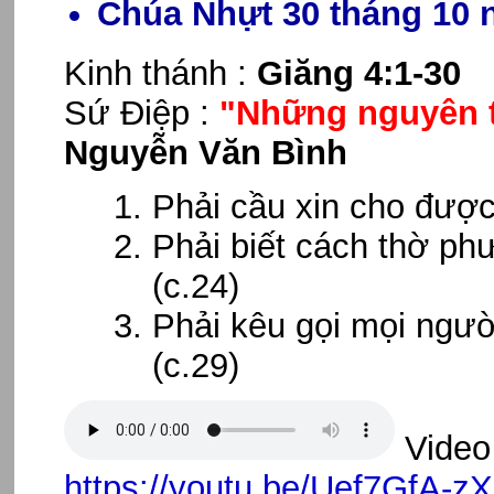
Chúa Nhựt 30 tháng 10 
Kinh thánh :
Giăng 4:1-30
Sứ Điệp :
"Những nguyên t
Nguyễn Văn Bình
Phải cầu xin cho được
Phải biết cách thờ ph
(c.24)
Phải kêu gọi mọi ngư
(c.29)
Video 
https://youtu.be/Uef7GfA-z