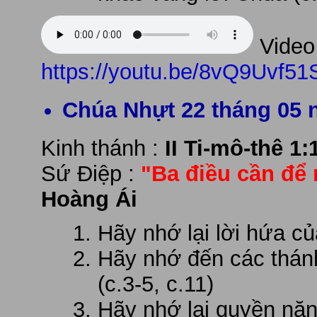
Video 
https://youtu.be/8vQ9Uvf51
Chúa Nhựt 22 tháng 05 
Kinh thánh :
II Ti-mô-thê 1:
Sứ Điệp :
"Ba điều cần để 
Hoàng Ái
Hãy nhớ lại lời hứa củ
Hãy nhớ đến các thánh
(c.3-5, c.11)
Hãy nhớ lại quyền năn